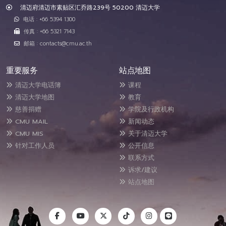
清迈府清迈市素贴区汇乔路239号 50200 清迈大学
电话 : +66 5394 1300
传真 : +66 5321 7143
邮箱 : contacts@cmu.ac.th
重要服务
站点地图
清迈大学电话簿
课程
清迈大学地图
教育
慈善捐赠
学院及行政机构
CMU MAIL
新闻动态
CMU MIS
关于清迈大学
针对工作人员
公开信息
联系方式
诉求/建议
站点地图