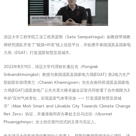
清迈大学工程学院工业工程系瑟斯（Sate Sampattagul）副教授带领教
师研究团队开发了“能源+环境”线上信息平台，并欲携手泰国湄莫县国家电
力局（EGAT）打造湄莫智慧宜居城市。
2022年8月11日，清迈大学代理校长蓬拉克（Pongrak
Sribanditmongkol）教授与泰国湄莫县国家电力局(EGAT) 第2电力生产
部副部长助理查兰（Charan Khamngoen）先生在南邦府湄莫县国家电
力局(EGAT)湄莫发电厂公共关系大楼卓越会议室共同签署了合作期限为3
年的“应对气候变化，实现温室气体零排放 —— 打造湄莫智慧宜居城
市”（Mae Moh Smart and Lilivable City Towards Climate Change
Net Zero）协议，并邀请南邦府办事处主任乌汶叻（Ubonrat
Phuangphinyo）女士担任签约仪式的主席与见证人。
作为清迈大学气候变化数据中心负责人，瑟斯副教授带领该中心团队、清