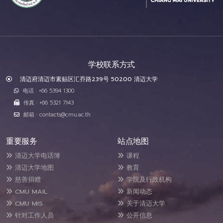
学校联系方式
清迈府清迈市素贴区汇乔路239号 50200 清迈大学
电话 : +66 5394 1300
传真 : +66 5321 7143
邮箱 : contacts@cmu.ac.th
重要服务
站点地图
清迈大学电话簿
课程
清迈大学地图
教育
慈善捐赠
学院及行政机构
CMU MAIL
新闻动态
CMU MIS
关于清迈大学
针对工作人员
公开信息