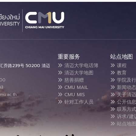
重要服务
站点地图
清迈大学电话簿
课程
乔路239号 50200 清迈
清迈大学地图
教育
慈善捐赠
学院及行
300
CMU MAIL
新闻动
43
CMU MIS
关于清迈
mu.ac.th
针对工作人员
公开信
联系方
诉求/建
站点地