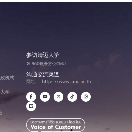
参访清迈大学
360度全方位CMU
沟通交流渠道
政机构
网址：
https://www.cmu.ac.th
态
大学
息
式
议
图