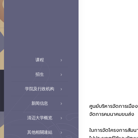
课程
招生
学院及行政机构
新闻信息
ศูนย์บริหารจัดการเมือ
จัดการคมนาคมขนส่ง
清迈大学概览
ในการจัดโครงการสัมนาใ
其他相關連結