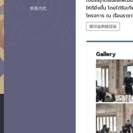
ไปประยุกตร์ใช้และพั
ให้ดียิ่งขึ้น โดยได้รั
联系方式
โครงการ ณ เรือนราชารี
研讨会和校活动
Gallery