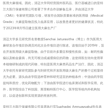
医用大麻领域。因此，清迈大学同经营国外医药品、医疗器械进口的亚特
兰大医疗保健有限公司签署了学术合作谅解备忘录，并由清迈大学
（CMU）专家研究团队引领，研发符合国际质量标准的医用级（Medical
Grade）大麻提取物且投入临床应用，以改善患者更好的健康状况，特此
于2023年8月15日建立医用大麻生产厂
清迈大学多元研究所名誉教授Sanchai Jaturasitha（博士）作为医用大
麻研发合作项目协调员对此次合作项目进行陈述。该项目始于2019年，旨
在开发医用级大麻提取物。由于目前许多重症和慢性疾病，如：耐药性癫
痫以及帕金森病，尚无可根治或减缓病症的药物，这使得医生转向使用草
本植物研制成的现代药物，特别是医用大麻类药品生产治疗。因此，清迈
大学依托专家研究团队参与到研究和开发医用级大麻生产的整个过程显得
尤为必要。源头由农学院选种育种和研究适宜的种植条件；中游由药学院
提纯和质控，优化药物配方；下游由医学院进行临床测试和医学应用。此
外，医学院综合了科技园、斯里帕特医疗中心、医学院等校内外机构知
识，以促进创新和实现资源的有效利用。
亚特兰大医疗保健有限公司首席执行官Suphadej Amnuaysakul先生表