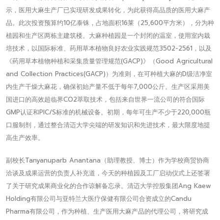
示，医用大麻生产厂已实现研发成果转化，为此获得高品质的医用大麻产
品。此次投资预算约10亿泰铢，占地面积16莱（25,600平方米），分为种
植园和生产区两栋主建筑楼。大麻种植园是一个封闭的温室，使用室内栽
培技术，以国际标准、药用草本植物良好农业实践规范3502-2561，以及
《药用草本植物种植和采集质量管理规范(GACP)》（Good Agricultural
and Collection Practices(GACP)）为准则，在可种植大麻的D级洁净室
内生产干燥大麻花，确保初始产量不低于每年7,000公斤。生产区采用美
国进口的高效超临界CO2萃取技术，包括来自世界一流公司的符合国际
GMP认证和PIC/S标准的机械设备。初期，每年可生产不少于220,000瓶
口服制剂，通过整合清迈大学尖端的研发知识和先进技术，最大限度地提
高生产效率。
副校长Tanyanuparb Anantana（助理教授、博士）作为学校商贸协商
洽谈及成果运营的负责人补充道，今天的种植园及工厂启动仪式上还签署
了关于研究成果商业化的合作谅解备忘录。清迈大学控股集团Ang Kaew
Holding有限公司与亚特兰大医疗保健有限公司合资成立的Candu
Pharma有限公司，作为种植、生产医用大麻产品的代理公司，将研究成