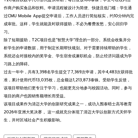
作商户购买食品和饮料。申请流程被设计为简便、快捷且低门槛：学生通
过CMU Mobile App提交申请后，工作人员进行简短核实，约10分钟内完
成审批。这样，学生就能及时获得援助，不必为餐费发愁，安心回归学
习。
除了短期援助，T2C项目也是“智慧大学”理念的一部分。系统会收集并分
析学生的申请数据，用于制定长期帮扶规划。对于需要持续帮助的学生，
系统还会对接校内的奖学金、学生宿舍或兼职机会，防止经济问题成为学
习路上的障碍。
过去一年中，共有3,398名学生提交了7,369次申请，其中4,483次获得批
准，累计使用代币13,035枚，总金额达1,213,873泰铢。受助学生反馈，
该项目帮助他们更专注于学习，也能更充分地参与校园活动。同时，参与
项目的商户也因销售额增长而受益。
该项目成果作为清迈大学的创新研究成果之一，成功入围泰晤士高等教育
2026年亚洲大奖决赛 。这一成就充分体现了清迈大学以创新方式关怀学
生，并对区域社会产生积极影响。