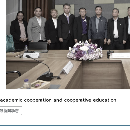
 academic cooperation and cooperative education
导新闻动态