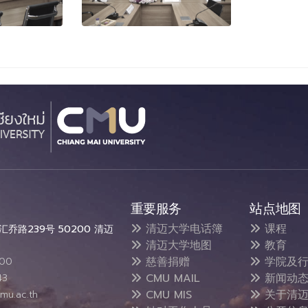
重要服务
站点地图
清迈大学电话簿
课程
乔路239号 50200 清迈
清迈大学地图
教育
慈善捐赠
学院及行
300
CMU MAIL
新闻动
43
CMU MIS
关于清迈
mu.ac.th