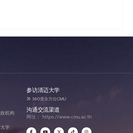
参访清迈大学
360度全方位CMU
沟通交流渠道
政机构
网址：
https://www.cmu.ac.th
态
大学