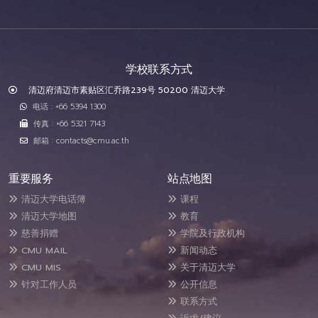
学校联系方式
清迈府清迈市素贴区汇乔路239号 50200 清迈大学
电话 : +66 5394 1300
传真 : +66 5321 7143
邮箱 : contacts@cmu.ac.th
重要服务
站点地图
清迈大学电话簿
课程
清迈大学地图
教育
慈善捐赠
学院及行政机构
CMU MAIL
新闻动态
CMU MIS
关于清迈大学
针对工作人员
公开信息
联系方式