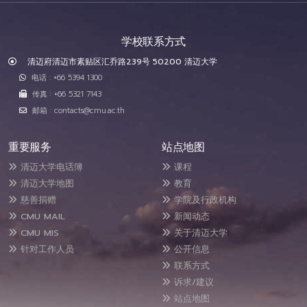
学校联系方式
清迈府清迈市素贴区汇乔路239号 50200 清迈大学
电话 : +66 5394 1300
传真 : +66 5321 7143
邮箱 : contacts@cmu.ac.th
重要服务
站点地图
清迈大学电话簿
课程
清迈大学地图
教育
慈善捐赠
学院及行政机构
CMU MAIL
新闻动态
CMU MIS
关于清迈大学
针对工作人员
公开信息
联系方式
诉求/建议
站点地图