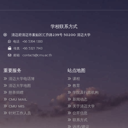
学校联系方式
清迈府清迈市素贴区汇乔路239号 50200 清迈大学
电话 : +66 5394 1300
传真 : +66 5321 7143
邮箱 : contacts@cmu.ac.th
重要服务
站点地图
清迈大学电话簿
课程
清迈大学地图
教育
慈善捐赠
学院及行政机构
CMU MAIL
新闻动态
CMU MIS
关于清迈大学
针对工作人员
公开信息
联系方式
诉求/建议