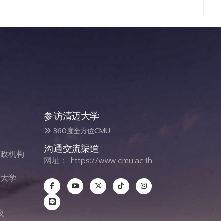
参访清迈大学
360度全方位CMU
沟通交流渠道
政机构
网址：
https://www.cmu.ac.th
态
大学
息
式
议