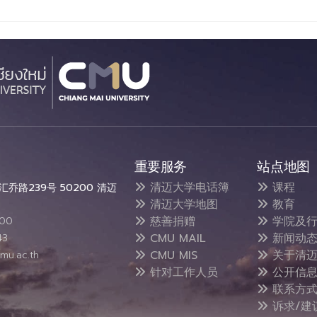
重要服务
站点地图
清迈大学电话簿
课程
乔路239号 50200 清迈
清迈大学地图
教育
慈善捐赠
学院及行
300
CMU MAIL
新闻动
43
CMU MIS
关于清迈
mu.ac.th
针对工作人员
公开信
联系方
诉求/建