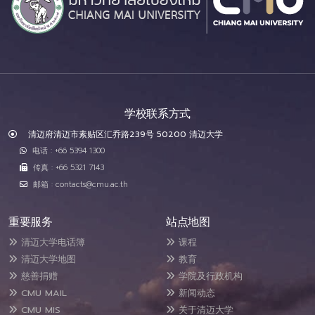
学校联系方式
清迈府清迈市素贴区汇乔路239号 50200 清迈大学
电话 : +66 5394 1300
传真 : +66 5321 7143
邮箱 : contacts@cmu.ac.th
重要服务
站点地图
清迈大学电话簿
课程
清迈大学地图
教育
慈善捐赠
学院及行政机构
CMU MAIL
新闻动态
CMU MIS
关于清迈大学