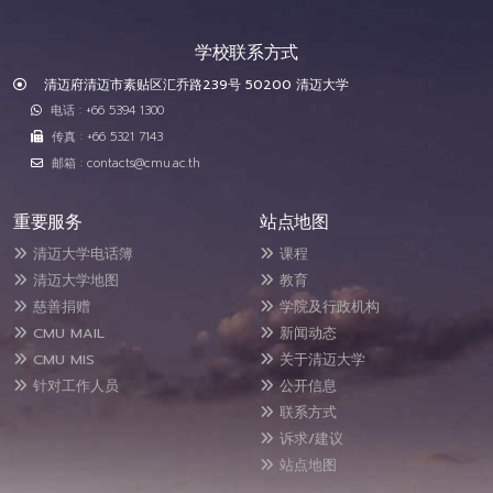
学校联系方式
清迈府清迈市素贴区汇乔路239号 50200 清迈大学
电话 : +66 5394 1300
传真 : +66 5321 7143
邮箱 : contacts@cmu.ac.th
重要服务
站点地图
清迈大学电话簿
课程
清迈大学地图
教育
慈善捐赠
学院及行政机构
CMU MAIL
新闻动态
CMU MIS
关于清迈大学
针对工作人员
公开信息
联系方式
诉求/建议
站点地图