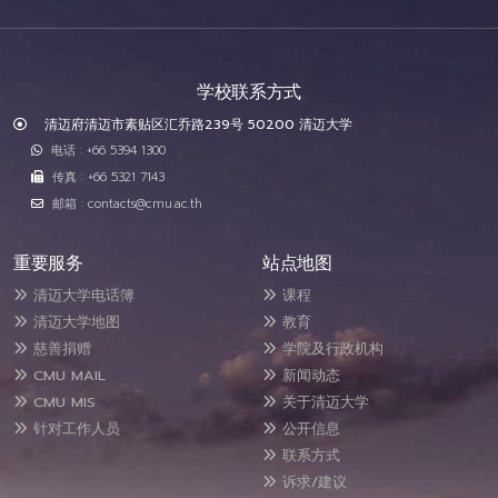
学校联系方式
清迈府清迈市素贴区汇乔路239号 50200 清迈大学
电话 : +66 5394 1300
传真 : +66 5321 7143
邮箱 : contacts@cmu.ac.th
重要服务
站点地图
清迈大学电话簿
课程
清迈大学地图
教育
慈善捐赠
学院及行政机构
CMU MAIL
新闻动态
CMU MIS
关于清迈大学
针对工作人员
公开信息
联系方式
诉求/建议