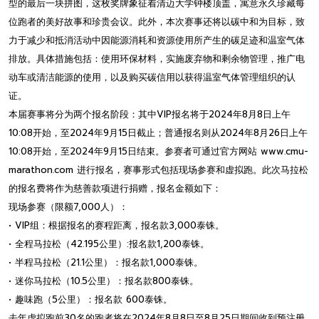
型的最后一块拼图，这枚奖牌象征着清迈大学钟楼顶盖，寓意永久珍藏每
位跑者的美好故事和珍贵会议。此外，本次赛事还将以碳中和为目标，致
力于减少和抵消活动中因能源消耗和资源使用所产生的碳足迹和温室气体
排放。具体措施包括：使用环保材料，实施废弃物和剩余物管理，推广电
动车或清洁能源的使用，以及购买碳信用以获得温室气体管理组织的认
证。
本届赛事将分为两个报名阶段：其中VIP报名将于2024年8月8日上午
10:08开始，至2024年9月15日截止；普通报名则从2024年8月26日上午
10:08开始，至2024年9月15日结束。参赛者可通过官方网站 www.cmu-
marathon.com 进行报名，赛事形式包括现场参赛和虚拟跑。此次马拉松
的报名费将作为慈善款项进行捐赠，报名金额如下：
现场参赛（限额7,000人）：
• VIP组：根据报名的赛程距离，报名款3,000泰铢。
• 全程马拉松（42.195公里）:报名款1,200泰铢。
• 半程马拉松（21.1公里）：报名款1,000泰铢。
• 迷你马拉松（10.5公里）：报名款800泰铢。
• 趣味跑（5公里）：报名款 600泰铢。
去年虚拟跑前30名的跑者将在2024年8月8日至8月25日期间收到预注册