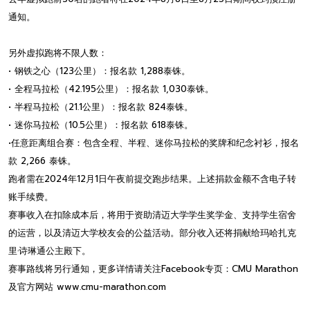
通知。
另外虚拟跑将不限人数：
• 钢铁之心（123公里）：报名款 1,288泰铢。
• 全程马拉松（42.195公里）：报名款 1,030泰铢。
• 半程马拉松（21.1公里）：报名款 824泰铢。
• 迷你马拉松（10.5公里）：报名款 618泰铢。
•任意距离组合赛：包含全程、半程、迷你马拉松的奖牌和纪念衬衫，报名
款 2,266 泰铢。
跑者需在2024年12月1日午夜前提交跑步结果。上述捐款金额不含电子转
账手续费。
赛事收入在扣除成本后，将用于资助清迈大学学生奖学金、支持学生宿舍
的运营，以及清迈大学校友会的公益活动。部分收入还将捐献给玛哈扎克
里·诗琳通公主殿下。
赛事路线将另行通知，更多详情请关注Facebook专页：CMU Marathon
及官方网站 www.cmu-marathon.com