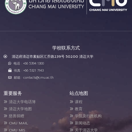
学校联系方式
清迈府清迈市素贴区汇乔路239号 50200 清迈大学
电话 : +66 5394 1300
传真 : +66 5321 7143
邮箱 : contacts@cmu.ac.th
重要服务
站点地图
清迈大学电话簿
课程
清迈大学地图
教育
慈善捐赠
学院及行政机构
CMU MAIL
新闻动态
CMU MIS
关于清迈大学