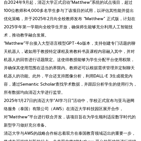
自2024年9月起，清迈大学正式启动“Matthew”系统的试点项目，超过
100位教师和4,000多名学生参与了该项目的试用，以评估其性能并提出
优化策略，并于2025年2月向全校教师发布 “Matthew” 正式版，计划在
2025学年第一学期向全校学生开放，确保师生能够充分利用人工智能技
术，推动教学融合发展。
“Matthew”平台接入大型语言模型GPT-4o版本，支持创建专门话题的聊
天机器人，诸如用于教授特定课程及将教科书及课程内容融入其中，并对
机器人的回答进行话题限定。这使得教授能够为学生分配平台使用权限，
并确保其使用范围在适当的界限内。教师还可以根据需求管理并定制聊天
机器人的功能。此外，平台还支持图像分析，利用DALL-E 3生成视觉内
容，通过Semantic Scholar查找学术数据，并跟踪分析学生的使用行为，
所有数据均由清迈大学进行监管。
2025年1月27日的清迈大学“AI学习日”活动中，学校正式宣布与亚马逊网
络服务（泰国）有限公司（AWS）在清迈大学科技园区展开合作，
对“Matthew”平台进行联合开发，该项目旨在为学生顺利适应数字时代的
新型学习做好充分准备。
清迈大学与AWS的战略合作标志着双方在泰国教育领域迈出的重要一步，