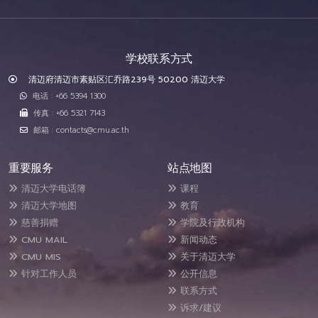
学校联系方式
清迈府清迈市素贴区汇乔路239号 50200 清迈大学
电话 : +66 5394 1300
传真 : +66 5321 7143
邮箱 : contacts@cmu.ac.th
重要服务
站点地图
清迈大学电话簿
课程
清迈大学地图
教育
慈善捐赠
学院及行政机构
CMU MAIL
新闻动态
CMU MIS
关于清迈大学
针对工作人员
公开信息
联系方式
诉求/建议