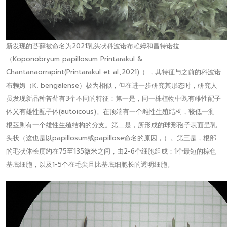
新发现的苔藓被命名为2021乳头状科波诺布赖姆和昌特诺拉
（Koponobryum papillosum Printarakul &
Chantanaorrapint(Printarakul et al.,2021) ），其特征与之前的科波诺
布赖姆（K. bengalense）极为相似，但在进一步研究其形态时，研究人
员发现新品种苔藓有3个不同的特征：第一是，同一株植物中既有雌性配子
体又有雄性配子体(autoicous)。在顶端有一个雌性生殖结构，较低一测
根茎则有一个雄性生殖结构的分支。第二是，所形成的球形孢子表面呈乳
头状（这也是以papillosum或papillose命名的原因，）。第三是，根部
的毛状体长度约在75至135微米之间，由2-6个细胞组成：1个最短的棕色
基底细胞，以及1-5个在毛尖且比基底细胞长的透明细胞。