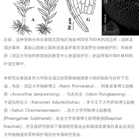
目前，这种苔藓分布在泰国北部地区海拔400至700米的清迈府（湄林县
湄沙瀑布、素贴山国家公园和清道县怀索安清道野生动物保护区）和南奔
府（清迈大学哈利奔猜校区教育中心资源保护区）的温带落叶阔叶林和阔
叶混交林中。
本研究在泰国多所大学联合成立的苔藓植物调查小组的协助与合作下完
成，包括：清迈大学纳林博士（Narin Printarakul）、阿鲁诺泰博士副教
授（Arunothai Jampeetong）、乌东先生（Udon Pongkawong）、
卡诺拉特女士（Kanonrat Adunkittichai），宋卡王子大学萨哈博士副教
授（Sahut Chantanaorrapin），东方大学萍帕博士副教授
(Phiangphak Sukkharak)，农业大学埃潘博士助理教授(Ekaphan
Kraichak)，并且该研究获得了泰国研究基金会和泰国皇家项目基金会清迈
大学植物遗传育种保护项目的专项研究资金。