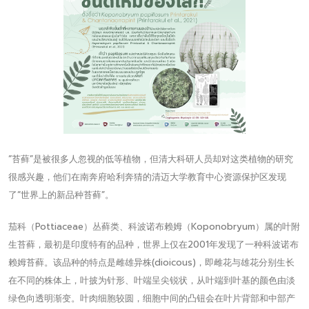
“苔藓”是被很多人忽视的低等植物，但清大科研人员却对这类植物的研究
很感兴趣，他们在南奔府哈利奔猜的清迈大学教育中心资源保护区发现
了“世界上的新品种苔藓”。
茄科（Pottiaceae）丛藓类、科波诺布赖姆（Koponobryum）属的叶附
生苔藓，最初是印度特有的品种，世界上仅在2001年发现了一种科波诺布
赖姆苔藓。该品种的特点是雌雄异株(dioicous)，即雌花与雄花分别生长
在不同的株体上，叶披为针形、叶端呈尖锐状，从叶端到叶基的颜色由淡
绿色向透明渐变。叶肉细胞较圆，细胞中间的凸钮会在叶片背部和中部产