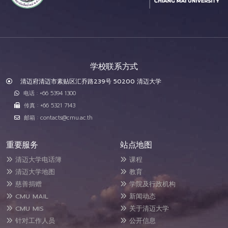
学校联系方式
清迈府清迈市素贴区汇乔路239号 50200 清迈大学
电话 : +66 5394 1300
传真 : +66 5321 7143
邮箱 : contacts@cmu.ac.th
重要服务
站点地图
清迈大学电话簿
课程
清迈大学地图
教育
慈善捐赠
学院及行政机构
CMU MAIL
新闻动态
CMU MIS
关于清迈大学
针对工作人员
公开信息