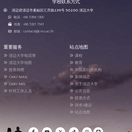
学校联系方式
清迈府清迈市素贴区汇乔路239号 50200 清迈大学
电话 : +66 5394 1300
传真 : +66 5321 7143
邮箱 : contacts@cmu.ac.th
重要服务
站点地图
清迈大学电话簿
课程
清迈大学地图
教育
慈善捐赠
学院及行政机构
CMU MAIL
新闻动态
CMU MIS
关于清迈大学
针对工作人员
公开信息
联系方式
诉求/建议
站点地图