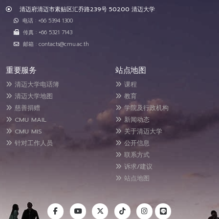
清迈府清迈市素贴区汇乔路239号 50200 清迈大学
电话 : +66 5394 1300
传真 : +66 5321 7143
邮箱 : contacts@cmu.ac.th
重要服务
站点地图
清迈大学电话簿
课程
清迈大学地图
教育
慈善捐赠
学院及行政机构
CMU MAIL
新闻动态
CMU MIS
关于清迈大学
针对工作人员
公开信息
联系方式
诉求/建议
站点地图