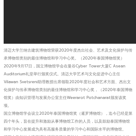
清迈大学兰纳古建筑博物馆荣获2020年度杰出社会、艺术及文化保护与传
承博物馆类别的最佳博物馆和学习中心奖。（2020年泰国博物馆奖）
2020年9月17日，国立博物馆学会在曼谷Cyber Tower大厦C Asean
Auditorium礼堂举行颁奖仪式。清迈大学艺术与文化促进中心主任
Vilawan Svetsreni助理教授出席领取2020年度社会和艺术方面、杰出文
化保护与传承博物馆类别的最佳博物馆和学习中心奖，（2020年泰国博物
馆奖）由知识管理与发展办公室主任Weerarot Potchanarat颁发该奖
项。
国立博物馆学会设立2020年泰国博物馆奖（暹罗博物馆），迄今已经是第
四个年头，旨在提升和激励从事博物馆工作的人员，以及鼓励泰国博物馆
和学习中心发展成为具有高服务质量的学习中心和国际水平的博物馆。