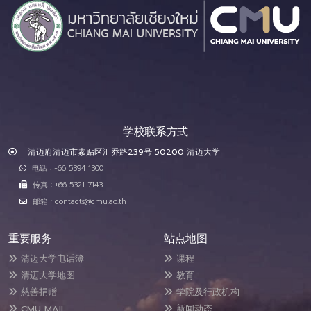
学校联系方式
清迈府清迈市素贴区汇乔路239号 50200 清迈大学
电话 : +66 5394 1300
传真 : +66 5321 7143
邮箱 : contacts@cmu.ac.th
重要服务
站点地图
清迈大学电话簿
课程
清迈大学地图
教育
慈善捐赠
学院及行政机构
CMU MAIL
新闻动态