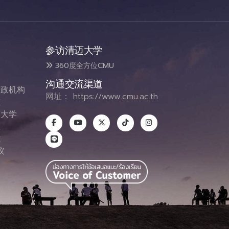
参访清迈大学
360度全方位CMU
沟通交流渠道
政机构
网址：
https://www.cmu.ac.th
态
大学
息
式
议
图