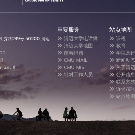
重要服务
站点地图
清迈大学电话簿
课程
乔路239号 50200 清迈
清迈大学地图
教育
慈善捐赠
学院及行
300
CMU MAIL
新闻动
43
CMU MIS
关于清迈
mu.ac.th
针对工作人员
公开信
联系方
诉求/建
站点地