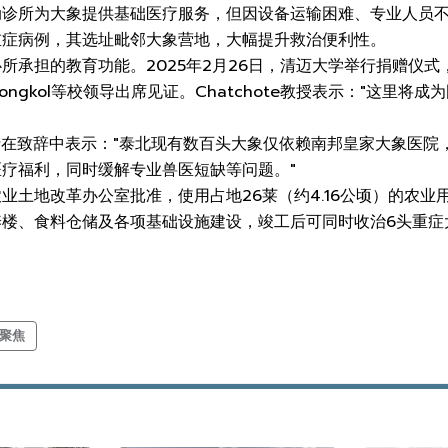
动诊所为大象提供基础医疗服务，但因设备运输困难、专业人员
重症病例，其选址毗邻大象营地，大幅提升救治便利性。
所承担的教育功能。2025年2月26日，清迈大学举行捐赠仪式，
anditmongkol等校领导出席见证。Chatchote教授表示：
a女士在致辞中表示："泰北现有数百头大象仅依赖南邦皇家大象医
疗福利，同时缓解专业兽医短缺等问题。"
业土地改革办公室批准，使用占地26莱（约4.16公顷）的农
养楼、食料仓储及各项基础设施建设，竣工后可同时收治6头重症
聚焦