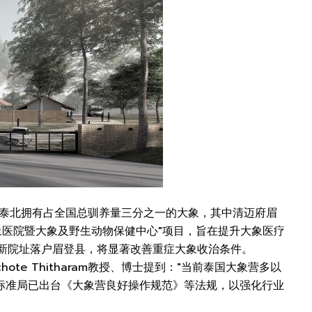
，泰北拥有占全国总驯养量三分之一的大象，其中清迈府眉
象医院暨大象及野生动物保健中心"项目，旨在提升大象医疗
万泰铢，新院址落户眉登县，将显著改善重症大象收治条件。
e Thitharam教授、博士提到："当前泰国大象营多以
标准局已出台《大象营良好操作规范》等法规，以强化行业