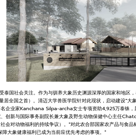
备受泰国社会关注。作为与驯养大象历史渊源深厚的国家和地区
养量居全国之首）。清迈大学兽医学院针对此现状，启动建设"大
企业家Kanchana Silpa-archa女士专项资助4,925
创新与国际事务副院长兼大象及野生动物保健中心主任Chatchot
发社会对动物福利的持续争议）。"对此农合部国家农产品与食品
保障大象健康福利已成为当前应优先考虑的事项。"