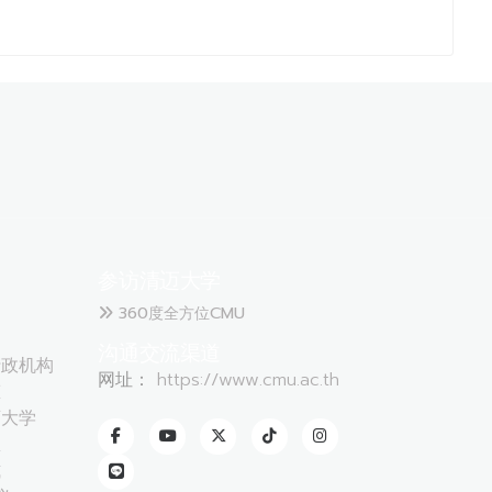
参访清迈大学
360度全方位CMU
沟通交流渠道
政机构
网址：
https://www.cmu.ac.th
态
大学
息
式