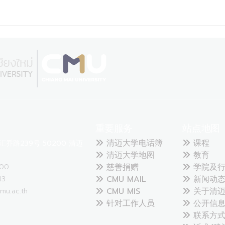
重要服务
站点地图
清迈大学电话簿
课程
乔路239号 50200 清迈
清迈大学地图
教育
慈善捐赠
学院及行
300
CMU MAIL
新闻动
43
CMU MIS
关于清迈
mu.ac.th
针对工作人员
公开信
联系方