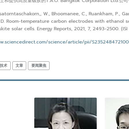
ul）博士和提供高质量碳胶的T.A.O. Bangkok Corporation Ltd
aschakorn,, W., Bhoomanee, C., Ruankham, P., Gardcha
. Room-temperature carbon electrodes with ethanol solv
vskite solar cells. Energy Reports, 2021, 7, 2493-2500
ww.sciencedirect.com/science/article/pii/S23524847210
技术
文章
要闻聚焦