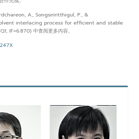
.公司合作完成。
reon, A., Songsiriritthigul, P., &
ent interlacing process for efficient and stable
. (ISI Q1, IF=6.870) 中查阅更多内容。
0247X