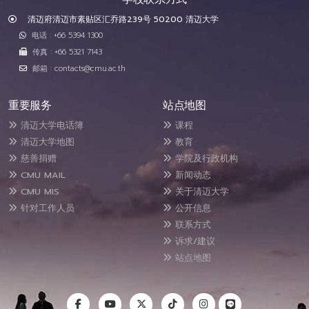
清迈府清迈市素贴区汇乔路239号 50200 清迈大学
电话 : +66 5394 1300
传真 : +66 5321 7143
邮箱 : contacts@cmu.ac.th
重要服务
站点地图
清迈大学电话簿
课程
清迈大学地图
教育
慈善捐赠
学院及行政机构
CMU MAIL
新闻动态
CMU MIS
关于清迈大学
针对工作人员
公开信息
联系方式
诉求/建议
站点地图