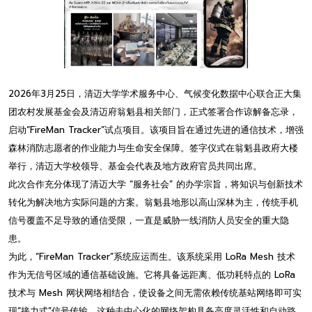
2026年3月25日，清迈大学学术服务中心、气候变化数据中心联合正大集
团农村发展基金会及清迈府翁魁县相关部门，正式签署合作谅解备忘录，
启动“FireMan Tracker”试点项目。该项目旨在通过先进的通信技术，增强
森林消防志愿者的作业能力与生命安全保障。签字仪式在翁魁县政府大楼
举行，清迈大学校领导、基金会代表及地方政府官员共同出席。
此次合作充分体现了清迈大学 “服务社会” 的办学宗旨，将知识与创新技术
转化为解决地方实际问题的方案。翁魁县地形以高山深林为主，传统手机
信号覆盖不足导致的通信受限，一直是威胁一线消防人员安全的重大隐
患。
为此，“FireMan Tracker”系统应运而生。该系统采用 LoRa Mesh 技术
作为无信号区域的通信基础设施。它将具备远距离、低功耗特点的 LoRa
技术与 Mesh 网状网络相结合，使设备之间无需依赖传统基站网络即可实
现“接力式”信号传输。这种去中心化的网络架构具备高度灵活性和自动路