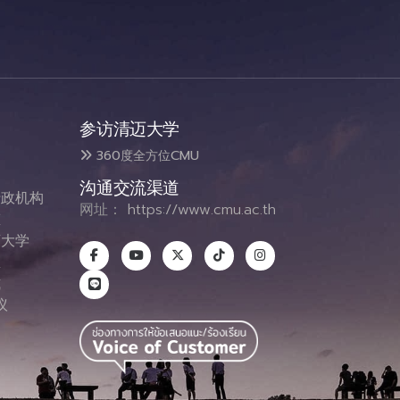
参访清迈大学
360度全方位CMU
沟通交流渠道
政机构
网址：
https://www.cmu.ac.th
态
大学
息
式
议
图