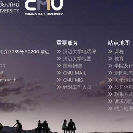
重要服务
站点地图
清迈大学电话簿
课程
乔路239号 50200 清迈
清迈大学地图
教育
慈善捐赠
学院及行
300
CMU MAIL
新闻动
43
CMU MIS
关于清迈
mu.ac.th
针对工作人员
公开信
联系方
诉求/建
站点地