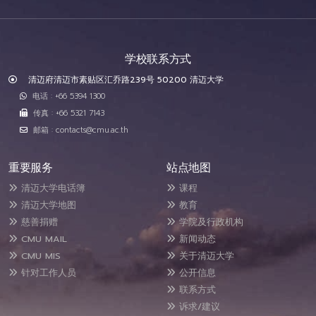
学校联系方式
清迈府清迈市素贴区汇乔路239号 50200 清迈大学
电话 : +66 5394 1300
传真 : +66 5321 7143
邮箱 : contacts@cmu.ac.th
重要服务
站点地图
清迈大学电话簿
课程
清迈大学地图
教育
慈善捐赠
学院及行政机构
CMU MAIL
新闻动态
CMU MIS
关于清迈大学
针对工作人员
公开信息
联系方式
诉求/建议