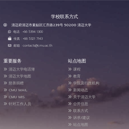
学校联系方式
清迈府清迈市素贴区汇乔路239号 50200 清迈大学
电话 : +66 5394 1300
传真 : +66 5321 7143
邮箱 : contacts@cmu.ac.th
重要服务
站点地图
清迈大学电话簿
课程
清迈大学地图
教育
慈善捐赠
学院及行政机构
CMU MAIL
新闻动态
CMU MIS
关于清迈大学
针对工作人员
公开信息
联系方式
诉求/建议
站点地图