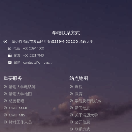
学校联系方式
清迈府清迈市素贴区汇乔路239号 50200 清迈大学
电话 : +66 5394 1300
传真 : +66 5321 7143
邮箱 : contacts@cmu.ac.th
重要服务
站点地图
清迈大学电话簿
课程
清迈大学地图
教育
慈善捐赠
学院及行政机构
CMU MAIL
新闻动态
CMU MIS
关于清迈大学
针对工作人员
公开信息
联系方式