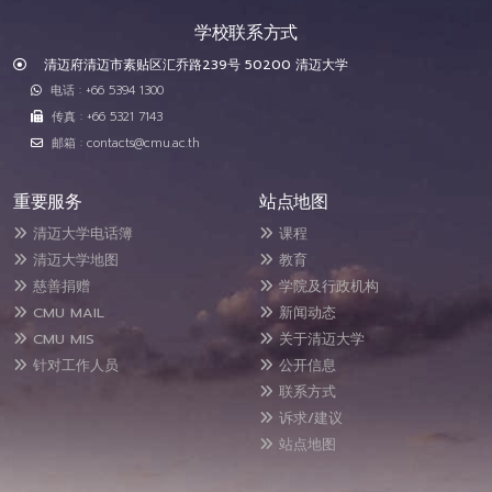
学校联系方式
清迈府清迈市素贴区汇乔路239号 50200 清迈大学
电话 : +66 5394 1300
传真 : +66 5321 7143
邮箱 : contacts@cmu.ac.th
重要服务
站点地图
清迈大学电话簿
课程
清迈大学地图
教育
慈善捐赠
学院及行政机构
CMU MAIL
新闻动态
CMU MIS
关于清迈大学
针对工作人员
公开信息
联系方式
诉求/建议
站点地图