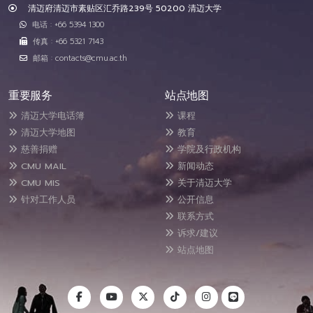
清迈府清迈市素贴区汇乔路239号 50200 清迈大学
电话 : +66 5394 1300
传真 : +66 5321 7143
邮箱 : contacts@cmu.ac.th
重要服务
站点地图
清迈大学电话簿
课程
清迈大学地图
教育
慈善捐赠
学院及行政机构
CMU MAIL
新闻动态
CMU MIS
关于清迈大学
针对工作人员
公开信息
联系方式
诉求/建议
站点地图