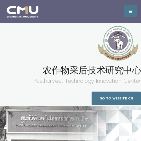
农作物采后技术研究中心
Postharvest Technology Innovation Center
GO TO WEBSITE CN