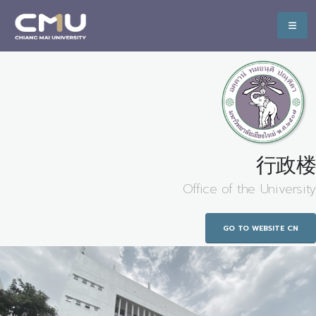
行政楼
Office of the University
GO TO WEBSITE CN