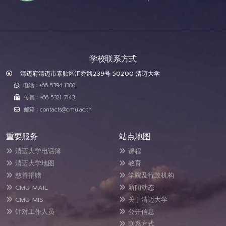
学校联系方式
清迈府清迈市素贴区汇乔路239号 50200 清迈大学
电话 : +66 5394 1300
传真 : +66 5321 7143
邮箱 : contacts@cmu.ac.th
重要服务
站点地图
清迈大学电话簿
课程
清迈大学地图
教育
慈善捐赠
学院及行政机构
CMU MAIL
新闻动态
CMU MIS
关于清迈大学
针对工作人员
公开信息
联系方式