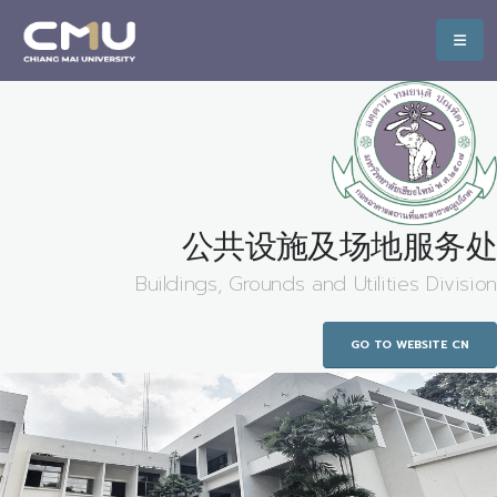
公共设施及场地服务处
Buildings, Grounds and Utilities Division
GO TO WEBSITE CN