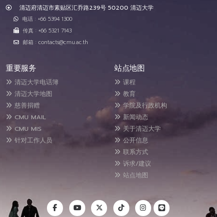
清迈府清迈市素贴区汇乔路239号 50200 清迈大学
电话 : +66 5394 1300
传真 : +66 5321 7143
邮箱 : contacts@cmu.ac.th
重要服务
站点地图
清迈大学电话簿
课程
清迈大学地图
教育
慈善捐赠
学院及行政机构
CMU MAIL
新闻动态
CMU MIS
关于清迈大学
针对工作人员
公开信息
联系方式
诉求/建议
站点地图