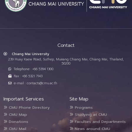
Contact
Chiang Mai University
239 Huay Kaew Road, Suthep, Mueang Chiang Mai, Chiang Mai, Thailand,
50200
Telephone : +66 5394 1300
Fax : +66 5321 7143
e-mail : contacts@cmu.ac.th
Important Services
Site Map
CMU Phone Directory
Programs
CMU Map
Studying at CMU
Donations
Faculties and Departments
CMU Mail
News around CMU