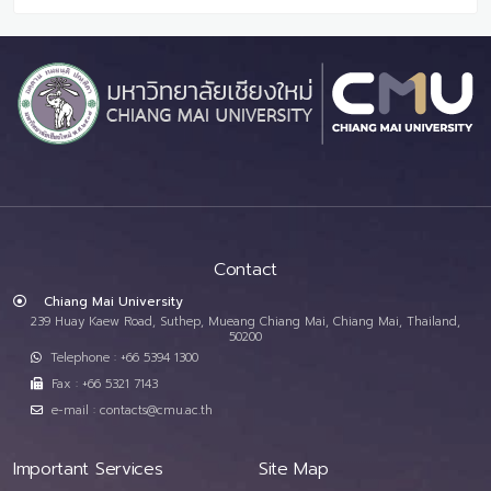
Contact
Chiang Mai University
239 Huay Kaew Road, Suthep, Mueang Chiang Mai, Chiang Mai, Thailand,
50200
Telephone : +66 5394 1300
Fax : +66 5321 7143
e-mail : contacts@cmu.ac.th
Important Services
Site Map