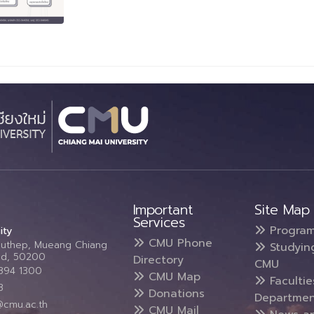
Important
Site Map
Services
Progra
ity
CMU Phone
Suthep, Mueang Chiang
Studyin
and, 50200
Directory
CMU
5394 1300
CMU Map
Faculti
3
Donations
Departmen
@cmu.ac.th
CMU Mail