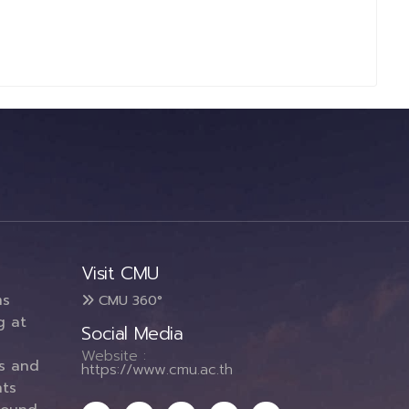
Visit CMU
ms
CMU 360°
g at
Social Media
Website :
es and
https://www.cmu.ac.th
ts