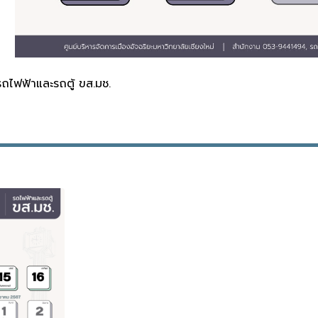
ถไฟฟ้าและรถตู้ ขส.มช.