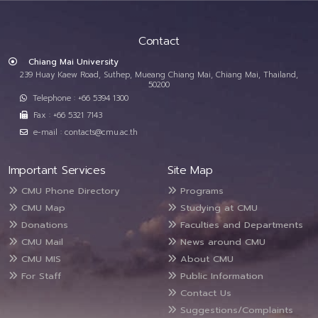
Contact
Chiang Mai University
239 Huay Kaew Road, Suthep, Mueang Chiang Mai, Chiang Mai, Thailand,
50200
Telephone : +66 5394 1300
Fax : +66 5321 7143
e-mail : contacts@cmu.ac.th
Important Services
Site Map
CMU Phone Directory
Programs
CMU Map
Studying at CMU
Donations
Faculties and Departments
CMU Mail
News around CMU
CMU MIS
About CMU
For Staff
Public Information
Contact Us
Suggestions/Complaints