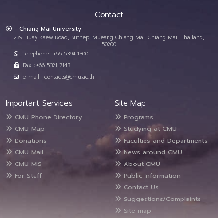
Contact
Chiang Mai University
239 Huay Kaew Road, Suthep, Mueang Chiang Mai, Chiang Mai, Thailand,
50200
Telephone : +66 5394 1300
Fax : +66 5321 7143
e-mail : contacts@cmu.ac.th
Important Services
Site Map
CMU Phone Directory
Programs
CMU Map
Studying at CMU
Donations
Faculties and Departments
CMU Mail
News around CMU
CMU MIS
About CMU
For Staff
Public Information
Contact Us
Suggestions/Complaints
Site map