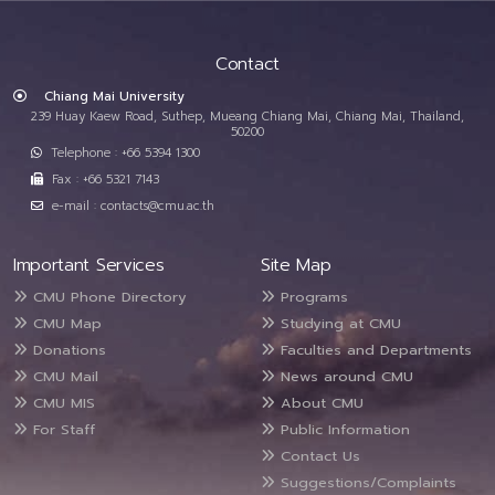
Contact
Chiang Mai University
239 Huay Kaew Road, Suthep, Mueang Chiang Mai, Chiang Mai, Thailand,
50200
Telephone : +66 5394 1300
Fax : +66 5321 7143
e-mail : contacts@cmu.ac.th
Important Services
Site Map
CMU Phone Directory
Programs
CMU Map
Studying at CMU
Donations
Faculties and Departments
CMU Mail
News around CMU
CMU MIS
About CMU
For Staff
Public Information
Contact Us
Suggestions/Complaints