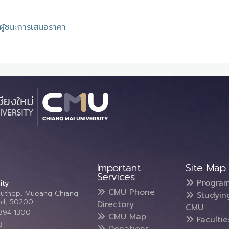
ู้ชนะการเสนอราคา
Important
Site Map
Services
Progra
ity
CMU Phone
Suthep, Mueang Chiang
Studyin
and, 50200
Directory
CMU
5394 1300
CMU Map
Faculti
3