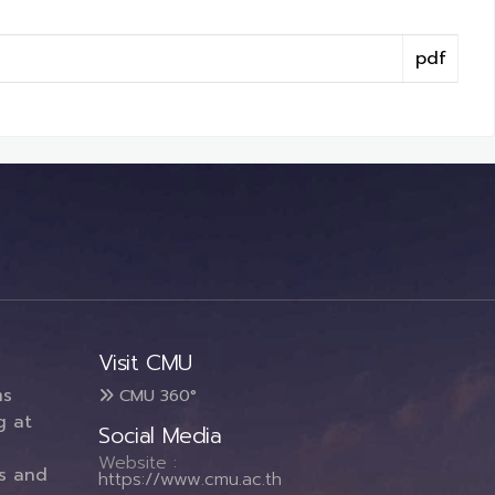
pdf
Visit CMU
ms
CMU 360°
g at
Social Media
Website :
es and
https://www.cmu.ac.th