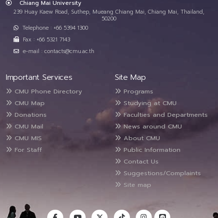
Chiang Mai University
239 Huay Kaew Road, Suthep, Mueang Chiang Mai, Chiang Mai, Thailand,
50200
Telephone : +66 5394 1300
Fax : +66 5321 7143
e-mail : contacts@cmu.ac.th
Important Services
Site Map
CMU Phone Directory
Programs
CMU Map
Studying at CMU
Donations
Faculties and Departments
CMU Mail
News around CMU
CMU MIS
About CMU
For Staff
Public Information
Contact Us
Suggestions/Complaints
Site map