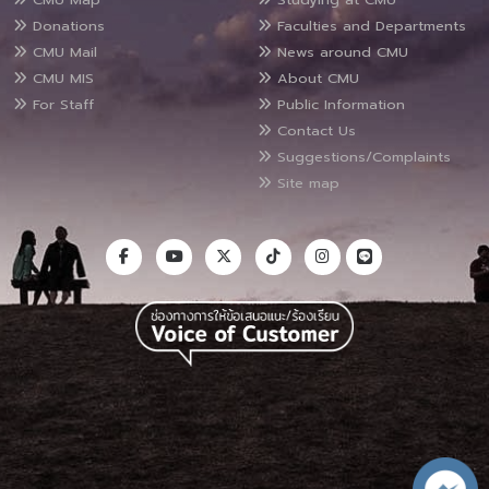
Donations
Faculties and Departments
CMU Mail
News around CMU
CMU MIS
About CMU
For Staff
Public Information
Contact Us
Suggestions/Complaints
Site map