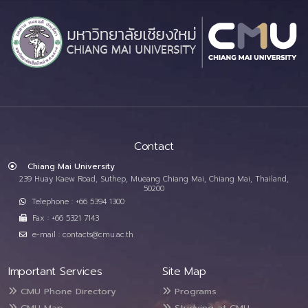
Contact
Chiang Mai University
239 Huay Kaew Road, Suthep, Mueang Chiang Mai, Chiang Mai, Thailand,
50200
Telephone : +66 5394 1300
Fax : +66 5321 7143
e-mail : contacts@cmu.ac.th
Important Services
Site Map
CMU Phone Directory
Programs
CMU Map
Studying at CMU