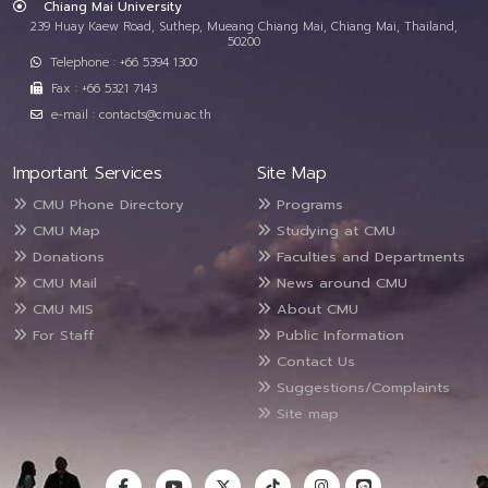
Chiang Mai University
239 Huay Kaew Road, Suthep, Mueang Chiang Mai, Chiang Mai, Thailand,
50200
Telephone : +66 5394 1300
Fax : +66 5321 7143
e-mail : contacts@cmu.ac.th
Important Services
Site Map
CMU Phone Directory
Programs
CMU Map
Studying at CMU
Donations
Faculties and Departments
CMU Mail
News around CMU
CMU MIS
About CMU
For Staff
Public Information
Contact Us
Suggestions/Complaints
Site map