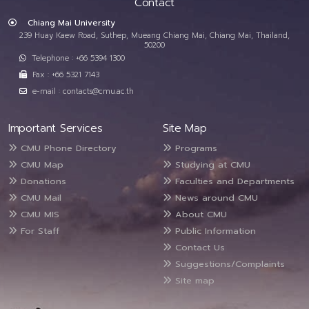
Contact
Chiang Mai University
239 Huay Kaew Road, Suthep, Mueang Chiang Mai, Chiang Mai, Thailand,
50200
Telephone : +66 5394 1300
Fax : +66 5321 7143
e-mail : contacts@cmu.ac.th
Important Services
Site Map
CMU Phone Directory
Programs
CMU Map
Studying at CMU
Donations
Faculties and Departments
CMU Mail
News around CMU
CMU MIS
About CMU
For Staff
Public Information
Contact Us
Suggestions/Complaints
Site map