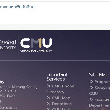
อกแบบหอพักนักศึกษา
Important
Site Map
Services
Progra
ity
CMU Phone
Suthep, Mueang Chiang
Studyin
and, 50200
Directory
CMU
5394 1300
CMU Map
Faculti
3
Donations
Departmen
@cmu.ac.th
CMU Mail