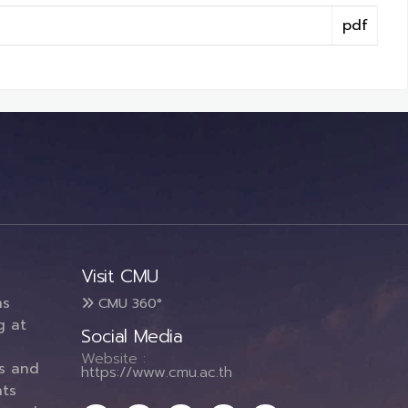
pdf
Visit CMU
ms
CMU 360°
g at
Social Media
Website :
es and
https://www.cmu.ac.th
ts