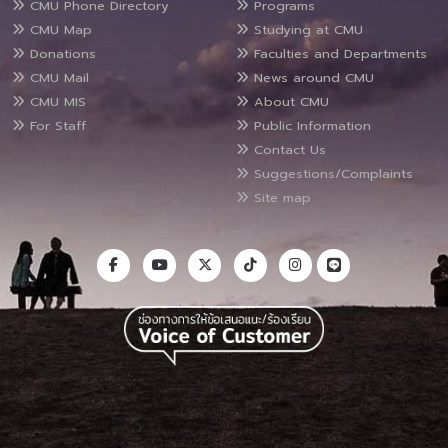
CMU Phone Directory
Programs
CMU Map
Studying at CMU
Donations
Faculties and Departments
CMU Mail
News around CMU
CMU MIS
About CMU
For Staff
Public Information
Contact Us
Suggestions/Complaints
Site map