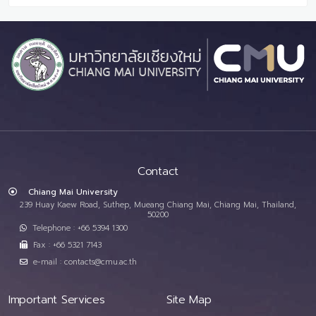
Contact
Chiang Mai University
239 Huay Kaew Road, Suthep, Mueang Chiang Mai, Chiang Mai, Thailand,
50200
Telephone : +66 5394 1300
Fax : +66 5321 7143
e-mail : contacts@cmu.ac.th
Important Services
Site Map