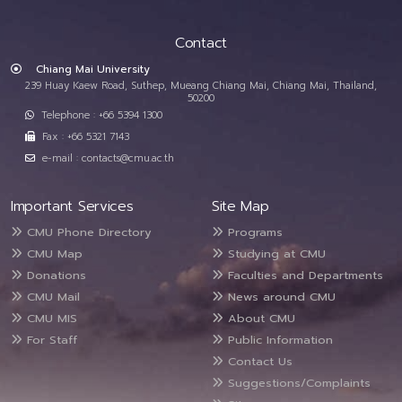
Contact
Chiang Mai University
239 Huay Kaew Road, Suthep, Mueang Chiang Mai, Chiang Mai, Thailand,
50200
Telephone : +66 5394 1300
Fax : +66 5321 7143
e-mail : contacts@cmu.ac.th
Important Services
Site Map
CMU Phone Directory
Programs
CMU Map
Studying at CMU
Donations
Faculties and Departments
CMU Mail
News around CMU
CMU MIS
About CMU
For Staff
Public Information
Contact Us
Suggestions/Complaints