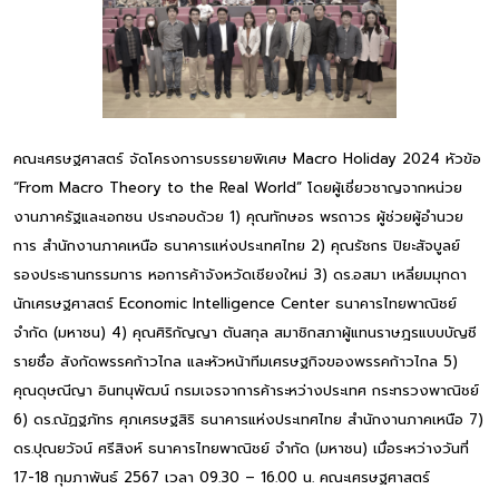
คณะเศรษฐศาสตร์ จัดโครงการบรรยายพิเศษ Macro Holiday 2024 หัวข้อ
“From Macro Theory to the Real World” โดยผู้เชี่ยวชาญจากหน่วย
งานภาครัฐและเอกชน ประกอบด้วย 1) คุณทักษอร พรถาวร ผู้ช่วยผู้อำนวย
การ สำนักงานภาคเหนือ ธนาคารแห่งประเทศไทย 2) คุณรัชกร ปิยะสัจบูลย์
รองประธานกรรมการ หอการค้าจังหวัดเชียงใหม่ 3) ดร.อสมา เหลี่ยมมุกดา
นักเศรษฐศาสตร์ Economic Intelligence Center ธนาคารไทยพาณิชย์
จำกัด (มหาชน) 4) คุณศิริกัญญา ตันสกุล สมาชิกสภาผู้แทนราษฎรแบบบัญชี
รายชื่อ สังกัดพรรคก้าวไกล และหัวหน้าทีมเศรษฐกิจของพรรคก้าวไกล 5)
คุณดุษณีญา อินทนุพัฒน์ กรมเจรจาการค้าระหว่างประเทศ กระทรวงพาณิชย์
6) ดร.ณัฏฐภัทร ศุภเศรษฐสิริ ธนาคารแห่งประเทศไทย สำนักงานภาคเหนือ 7)
ดร.ปุณยวัจน์ ศรีสิงห์ ธนาคารไทยพาณิชย์ จำกัด (มหาชน) เมื่อระหว่างวันที่
17-18 กุมภาพันธ์ 2567 เวลา 09.30 – 16.00 น. คณะเศรษฐศาสตร์