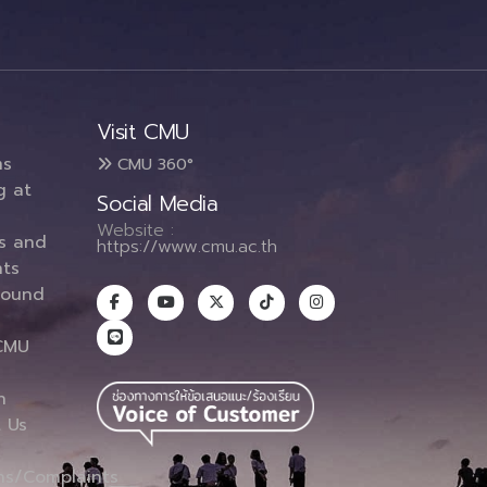
Visit CMU
ms
CMU 360°
g at
Social Media
Website :
es and
https://www.cmu.ac.th
ts
round
CMU
n
 Us
ns/Complaints