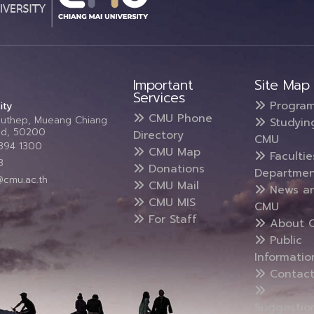
Important
Site Map
Services
Progra
ity
CMU Phone
Suthep, Mueang Chiang
Studyin
and, 50200
Directory
CMU
5394 1300
CMU Map
Faculti
3
Donations
Departmen
@cmu.ac.th
CMU Mail
News a
CMU MIS
CMU
For Staff
About 
Public
Informatio
Contact
Suggestio