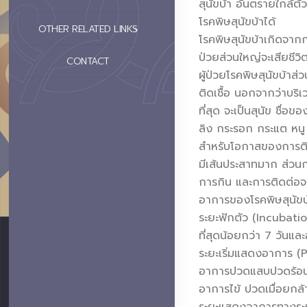
สุนัขบ้า อันตรายใกล้ตั
โรคพิษสุนัขบ้าได้
OTHER RELATED LINKS
โรคพิษสุนัขบ้าเกิดจาก
ป่วยส่วนใหญ่จะเสียชีวิต
CONTACT
ผู้ป่วยโรคพิษสุนัขบ้าส่
ติดเชื้อ นอกจากว่าบริเ
ที่สุด จะเป็นสุนัข ชื่อข
ลิง กระรอก กระแต หนู 
สำหรับโอกาสของการติดเ
มีเส้นประสาทมาก ส่วน
การกิน และการติดต่อจา
อาการของโรคพิษสุนัขบ
ระยะฟักตัว (Incubatio
ที่สุดน้อยกว่า 7 วันแ
ระยะเริ่มแสดงอาการ (P
อาการปวดแสบปวดร้อน เจ
อาการไข้ ปวดเมื่อยกล้