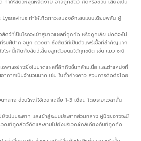
ด ทำให้สัตว์หงุดหงิดง่าย อาจถูกสัตว์ กัดหรือข่วน เสี่ยงเป็น
nus Lyssavirus ทำให้เกิดภาวะสมองอักเสบแบบเฉียบพลัน ผู้
สัตว์ที่เป็นโรคจะเข้าสู่บาดแผลที่ถูกกัด หรือถูกเลีย ปกติจะไม่
ิมฝีปาก จมูก ดวงตา ซึ่งสัตว์ที่เป็นตัวแพร่เชื้อที่สำคัญมาก
งแล้วโรคนี้เกิดกับสัตว์เลี้ยงลูกด้วยนมได้ทุกชนิด เช่น แมว ชะนี
พาะอย่างยิ่งในบาดแผลที่ลึกถึงชั้นกล้ามเนื้อ และตำแหน่งที่
นอากาศเป็นจำนวนมาก เช่น ในถ้ำค้างคาว ส่วนการติดต่อโดย
วนกลาง ส่วนใหญ่ใช้เวลาเฉลี่ย 1-3 เดือน โดยระยะเวลาสั้น
ไปยังปมประสาท และเข้าสู่ระบบประสาทส่วนกลาง ผู้ป่วยอาจจะมี
ณที่ถูกสัตว์กัดและลามไปยังบริเวณใกล้เคียงกับที่ถูกกัด