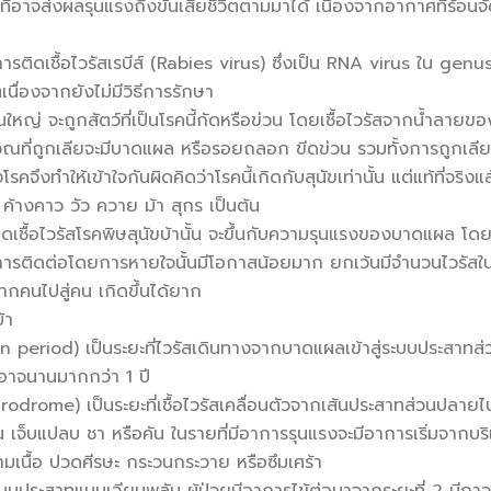
วที่อาจส่งผลรุนแรงถึงขั้นเสียชีวิตตามมาได้ เนื่องจากอากาศที่ร้อนจั
การติดเชื้อไวรัสเรบีส์ (Rabies virus) ซึ่งเป็น RNA virus ใน ge
เนื่องจากยังไม่มีวิธีการรักษา
วนใหญ่ จะถูกสัตว์ที่เป็นโรคนี้กัดหรือข่วน โดยเชื้อไวรัสจากน้ำลายของ
วณที่ถูกเลียจะมีบาดแผล หรือรอยถลอก ขีดข่วน รวมทั้งการถูกเลียที่ร
องโรคจึงทำให้เข้าใจกันผิดคิดว่าโรคนี้เกิดกับสุนัขเท่านั้น แต่แท้ที่จริ
ค้างคาว วัว ควาย ม้า สุกร เป็นต้น
ชื้อไวรัสโรคพิษสุนัขบ้านั้น จะขึ้นกับความรุนแรงของบาดแผล โดยเฉ
การติดต่อโดยการหายใจนั้นมีโอกาสน้อยมาก ยกเว้นมีจำนวนไวรัสใ
กคนไปสู่คน เกิดขึ้นได้ยาก
้า
n period) เป็นระยะที่ไวรัสเดินทางจากบาดแผลเข้าสู่ระบบประสาทส่
ละอาจนานมากกว่า 1 ปี
rodrome) เป็นระยะที่เชื้อไวรัสเคลื่อนตัวจากเส้นประสาทส่วนปลาย
็บแปลบ ชา หรือคัน ในรายที่มีอาการรุนแรงจะมีอาการเริ่มจากบริเว
ามเนื้อ ปวดศีรษะ กระวนกระวาย หรือซึมเศร้า