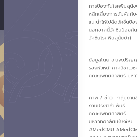
การป้องกันโรคพิษสุนัข
หลีกเลี่ยงการสัมผัสกับส
แนะนำให้ไปฉีดวัคซีนป้อ
นอกจากนี้วัคซีนป้องกัน
วัคซีนโรคพิษสุนัขบ้า)
ข้อมูลโดย อ.นพ.ปริญญา
รองหัวหน้าภาควิชาเวชศ
คณะแพทยศาสตร์ มหาวิ
ภาพ / ข่าว : กลุ่มงาน
งานประชาสัมพันธ์
คณะแพทยศาสตร์
มหาวิทยาลัยเชียงใหม่
#MedCMU #MedCMU