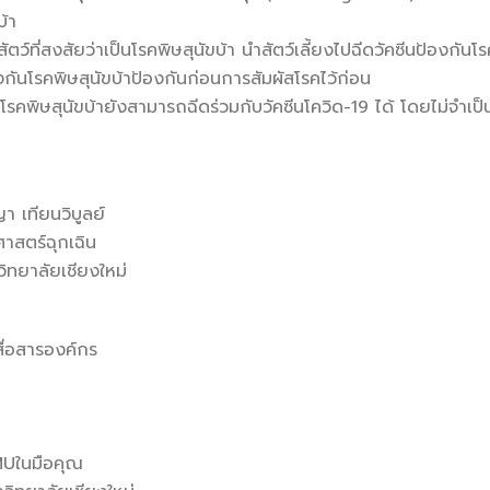
บ้า
ัตว์ที่สงสัยว่าเป็นโรคพิษสุนัขบ้า นำสัตว์เลี้ยงไปฉีดวัคซีนป้องกันโร
งกันโรคพิษสุนัขบ้าป้องกันก่อนการสัมผัสโรคไว้ก่อน
โรคพิษสุนัขบ้ายังสามารถฉีดร่วมกับวัคซีนโควิด-19 ได้ โดยไม่จำเป็น
 เทียนวิบูลย์
าสตร์ฉุกเฉิน
ทยาลัยเชียงใหม่
สื่อสารองค์กร
ในมือคุณ