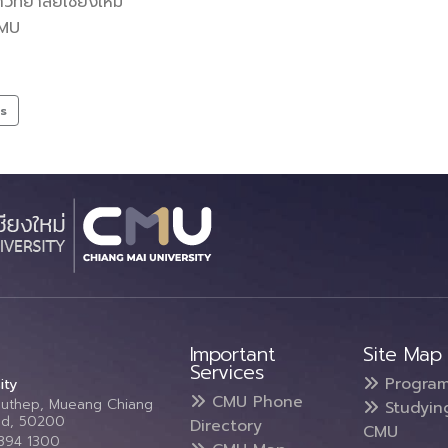
ทยาลัยเชียงใหม่
CMU
ts
Important
Site Map
Services
Progra
ity
CMU Phone
Suthep, Mueang Chiang
Studyin
and, 50200
Directory
CMU
5394 1300