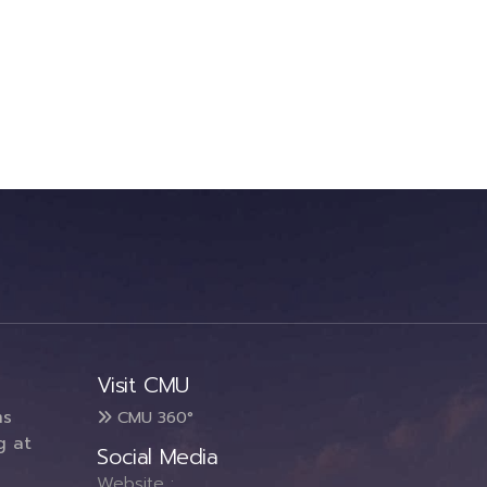
Visit CMU
ms
CMU 360°
g at
Social Media
Website :