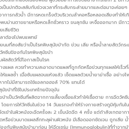
ระสาทแบบเฉียบพลัน ผู้ป่วยมีอาการไข้ต่อมาจากระยะที่ 2 มีภาวะไว
ัวเป็นปกติจะสลับกับช่วงเวลาที่กระสับกระส่ายมากและต่อมาจะค่อยๆ ซึ
มีอาการกลัวน้ำ มีการหดเกร็งตัวบริเวณลำคอหรือหลอดเสียงทำให้เกิ
บม่านตาขยายหรือหดเล็กชั่วคราว ขนลุกชัน เหงื่อออกมาก มีภา
วยเสียชีวิต
เวลาต้องไปพบแพทย์
วยนมที่สงสัยว่าเป็นโรคพิษสุนัขบ้ากัด ข่วน เลีย หรือน้ำลายสัตว์กระ
ัคซีนป้องกันโรคพิษสุนัขบ้า
ผัสสัตว์ที่มีโอกาสเป็นโรค
งแผล ควรทำความสะอาดบาดแผลที่ถูกกัดหรือข่วนทุกแผลให้เร็วที่
ให้แผลช้ำ เมื่อซับแผลจนแห้งแล้ว เช็ดแผลด้วยน้ำยาฆ่าเชื้อ อย่าง
 หากไม่มีสามารถใช้แอลกอฮอล์ 70% แทนได้
นัขบ้าที่ใช้ในประเทศไทยปัจจุบัน
ัขบ้าเป็นวัคซีนที่ผลิตจากการเลี้ยงเชื้อแล้วทำให้เชื้อตาย การฉีดวัค
โดยการให้วัคซีนในช่วง 14 วันแรกจะทำให้ร่างกายสร้างภูมิคุ้มกันใน
ีดเข้าในผิวหนังจะฉีดครั้งละ 2 เข็มนัดฉีด 4 ครั้ง แต่ถ้าสังเกตอา
ัดหรือข่วนบาดแผลลึกทะลุผ่านผิวหนัง มีเลือดออกชัดเจน ถูกเลีย น้
ป้องกันพิษสุนัขบ้ามาก่อน ให้ฉีดเซรุ่ม (Immunoglobulin)ที่ทำจากม