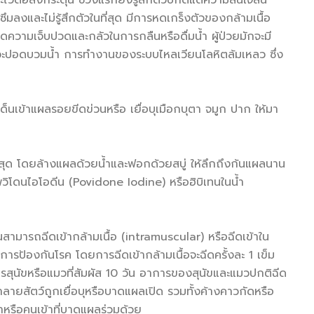
ต่อสิ่งกระตุ้น ช่วงแรกยังรู้สึกตัวปกติแต่ความสนใจสั้น
มลงและไม่รู้สึกตัวในที่สุด มีการหดเกร็งตัวของกล้ามเนื้อ
ดความเจ็บปวดและกลัวในการกลืนหรือดื่มน้ำ ผู้ป่วยมักจะมี
วะปอดบวมน้ำ การทำงานของระบบไหลเวียนโลหิตล้มเหลว ซึ่ง
เด็นเข้าแผลรอยขีดข่วนหรือ เยื่อบุเมือกบุตา จมูก ปาก ให้มา
สุด โดยล้างแผลด้วยน้ำและฟอกด้วยสบู่ ให้ลึกถึงก้นแผลนาน
โพวิโดนไอโอดีน (Povidone Iodine) หรือฮิบิเทนในน้ำ
ซีนสามารถฉีดเข้ากล้ามเนื้อ (intramuscular) หรือฉีดเข้าใน
การป้องกันโรค โดยการฉีดเข้ากล้ามเนื้อจะฉีดครั้งละ 1 เข็ม
การสุนัขหรือแมวที่สัมผัส 10 วัน อาการของสุนัขและแมวปกติฉีด
ำลายสัตว์ถูกเยื่อบุหรือบาดแผลเปิด รวมทั้งค้างคาวกัดหรือ
้าหรือคนเข้าที่บาดแผลร่วมด้วย