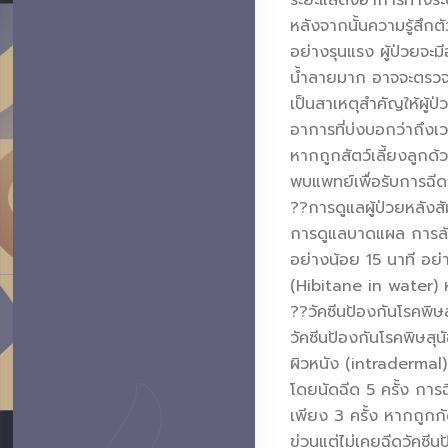
ระยะแสดงอาการทางระบบป
หลังจากนั้นความรู้สึกต
อย่างรุนแรง ผู้ป่วยจะ
น้ำลายมาก อาจจะตรวจพ
เป็นสาเหตุสำคัญให้ผู้ป่
อาการที่บ่งบอกว่าถึง
หากถูกสัตว์เลี้ยงลูกด้
พบแพทย์เพื่อรับการฉีดว
??การดูแลผู้ป่วยหลังสัม
การดูแลบาดแผล การล้า
อย่างน้อย 15 นาที อย่า
(Hibitane in water)
??วัคซีนป้องกันโรคพิษสุ
วัคซีนป้องกันโรคพิษสุน
ผิวหนัง (intradermal) 
โดยนัดฉีด 5 ครั้ง การฉ
เพียง 3 ครั้ง หากถูกก
ข่วนแต่ไม่เคยฉีดวัคซีน